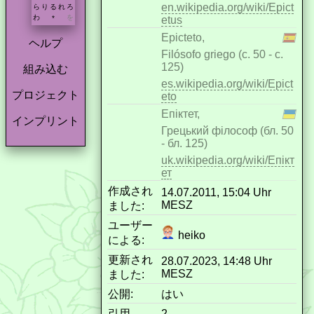
en.wikipedia.org/wiki/Epict
ら
り
る
れ
ろ
わ
を
etus
*
Epicteto,
ヘルプ
Filósofo griego (c. 50 - c.
125)
組み込む
es.wikipedia.org/wiki/Epict
プロジェクト
eto
Епіктет,
インプリント
Грецький філософ (бл. 50
- бл. 125)
uk.wikipedia.org/wiki/Епікт
ет
作成され
14.07.2011, 15:04 Uhr
MESZ
ました:
ユーザー
heiko
による:
更新され
28.07.2023, 14:48 Uhr
MESZ
ました:
公開:
はい
引用
2