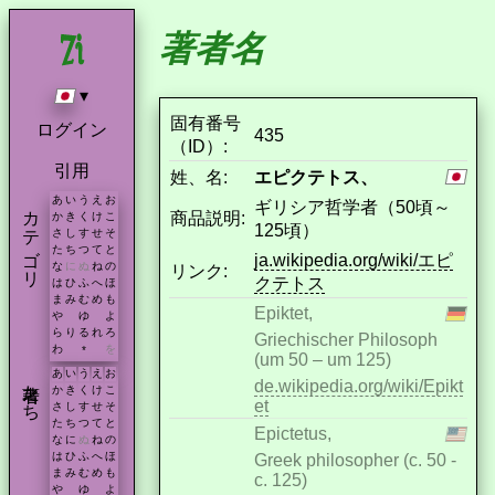
著者名
▾
固有番号
ログイン
435
（ID）:
引用
姓、名:
エピクテトス、
あ
い
う
え
お
ギリシア哲学者（50頃～
カテゴリ
商品説明:
か
き
く
け
こ
125頃）
さ
し
す
せ
そ
た
ち
つ
て
と
ja.wikipedia.org/wiki/エピ
な
に
ぬ
ね
の
リンク:
クテトス
は
ひ
ふ
へ
ほ
ま
み
む
め
も
Epiktet,
や
ゆ
よ
ら
り
る
れ
ろ
Griechischer Philosoph
わ
を
*
(um 50 – um 125)
あ
い
う
え
お
著者たち
de.wikipedia.org/wiki/Epikt
か
き
く
け
こ
et
さ
し
す
せ
そ
た
ち
つ
て
と
Epictetus,
な
に
ぬ
ね
の
は
ひ
ふ
へ
ほ
Greek philosopher (c. 50 -
ま
み
む
め
も
c. 125)
や
ゆ
よ