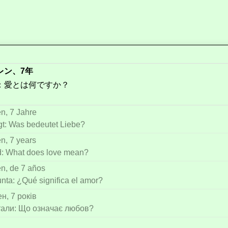
レン、7年
：愛とは何ですか？
en, 7 Jahre
gt: Was bedeutet Liebe?
en, 7 years
: What does love mean?
en, de 7 años
nta: ¿Qué significa el amor?
ен, 7 років
тали: Що означає любов?