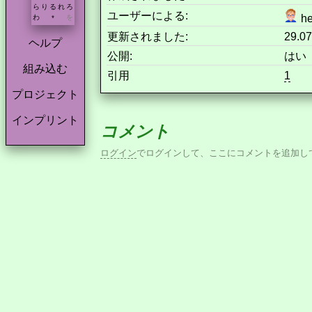
ら
り
る
れ
ろ
ユーザーによる:
he
わ
を
*
更新されました:
29.07
ヘルプ
公開:
はい
組み込む
引用
1
プロジェクト
インプリント
コメント
ログイン
でログインして、ここにコメントを追加し