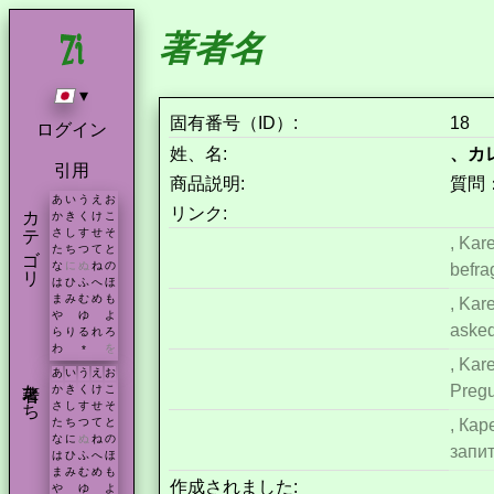
著者名
▾
固有番号（ID）:
18
ログイン
姓、名:
、カ
引用
商品説明:
質問
あ
い
う
え
お
カテゴリ
リンク:
か
き
く
け
こ
さ
し
す
せ
そ
, Kar
た
ち
つ
て
と
な
に
ぬ
ね
の
befra
は
ひ
ふ
へ
ほ
ま
み
む
め
も
, Kar
や
ゆ
よ
asked
ら
り
る
れ
ろ
わ
を
*
, Kar
あ
い
う
え
お
著者たち
Pregu
か
き
く
け
こ
さ
し
す
せ
そ
, Кар
た
ち
つ
て
と
な
に
ぬ
ね
の
запи
は
ひ
ふ
へ
ほ
ま
み
む
め
も
作成されました:
や
ゆ
よ