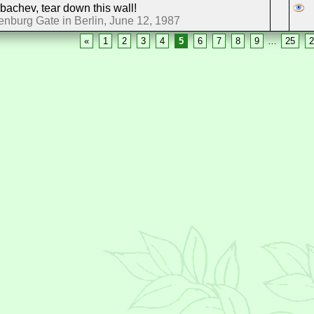
bachev, tear down this wall!
nburg Gate in Berlin, June 12, 1987
«
1
2
3
4
5
6
7
8
9
…
25
2