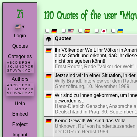
130 Quotes of the user "Mig
▾
Login
Quotes
🌍
Quotes
Ihr Völker der Welt, Ihr Völker in Ameri
diese Stadt und erkennt, daß Ihr diese
Categories
nicht preisgeben könnt!
A
B
C
D
E
F
G
H
I
Ernst Reuter, Rede "Völker der Welt" 
J
K
L
M
N
O
P
Q
R
S
T
U
V
W
X
Y
Z
*
Jetzt sind wir in einer Situation, i
Authors
Willy Brandt, Interview vor dem Rath
A
B
C
D
E
F
G
H
I
Grenzöffnung, 10. November 1989
J
K
L
M
N
O
P
Q
R
S
T
U
V
W
X
Y
Z
*
Wir sind zu Ihnen gekommen, um Ihnen 
geworden ist.
Help
Hans-Dietrich Genscher, Ansprache a
Deutschland in Prag, 30. September 
Embed
Keine Gewalt! Wir sind das Volk!
Project
Unknown, Ruf von hunderttausenden 
der DDR im Herbst 1989
Imprint