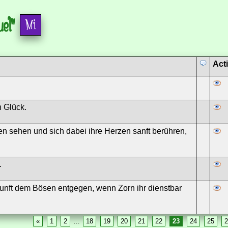
uel"
Act
n Glück.
n sehen und sich dabei ihre Herzen sanft berühren,
.
rnunft dem Bösen entgegen, wenn Zorn ihr dienstbar
«
1
2
…
18
19
20
21
22
23
24
25
2