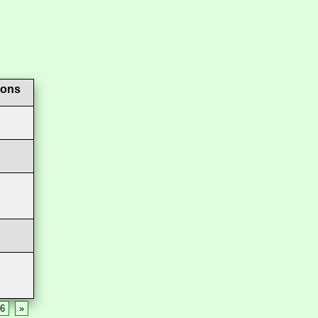
ions
6
»