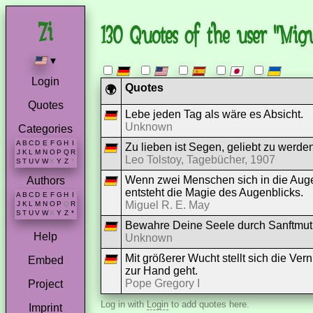
130 Quotes of the user "Mig
▾
Login
Quotes
🌍
Quotes
Lebe jeden Tag als wäre es Absicht.
Unknown
Categories
A
B
C
D
E
F
G
H
I
Zu lieben ist Segen, geliebt zu werde
J
K
L
M
N
O
P
Q
R
Leo Tolstoy, Tagebücher, 1907
S
T
U
V
W
X
Y
Z
*
Wenn zwei Menschen sich in die Auge
Authors
entsteht die Magie des Augenblicks.
A
B
C
D
E
F
G
H
I
Miguel R. E. May
J
K
L
M
N
O
P
Q
R
S
T
U
V
W
X
Y
Z
*
Bewahre Deine Seele durch Sanftmut
Help
Unknown
Mit größerer Wucht stellt sich die Ve
Embed
zur Hand geht.
Pope Gregory I
Project
Log in with
Login
to add quotes here.
Imprint