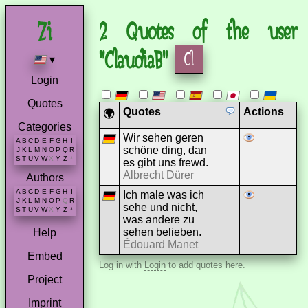
2 Quotes of the user
"ClaudiaB"
▾
Login
Quotes
Quotes
Actions
🌍
Categories
Wir sehen geren
A
B
C
D
E
F
G
H
I
schöne ding, dan
J
K
L
M
N
O
P
Q
R
S
T
U
V
W
X
Y
Z
*
es gibt uns frewd.
Albrecht Dürer
Authors
A
B
C
D
E
F
G
H
I
Ich male was ich
J
K
L
M
N
O
P
Q
R
sehe und nicht,
S
T
U
V
W
X
Y
Z
*
was andere zu
sehen belieben.
Help
Édouard Manet
Embed
Log in with
Login
to add quotes here.
Project
Imprint