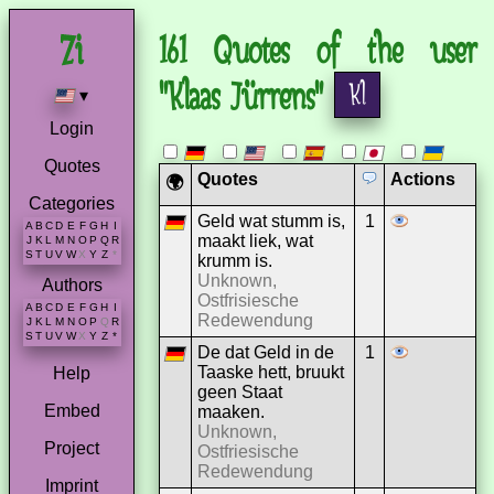
161 Quotes of the user
"Klaas Jürrens"
▾
Login
Quotes
Quotes
Actions
🌍
Categories
Geld wat stumm is,
1
A
B
C
D
E
F
G
H
I
maakt liek, wat
J
K
L
M
N
O
P
Q
R
S
T
U
V
W
X
Y
Z
*
krumm is.
Unknown,
Authors
Ostfrisiesche
A
B
C
D
E
F
G
H
I
Redewendung
J
K
L
M
N
O
P
Q
R
S
T
U
V
W
X
Y
Z
*
De dat Geld in de
1
Taaske hett, bruukt
Help
geen Staat
Embed
maaken.
Unknown,
Project
Ostfriesische
Redewendung
Imprint