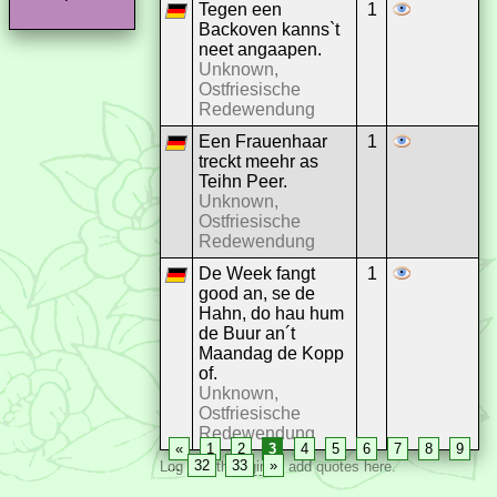
Tegen een
1
Backoven kanns`t
neet angaapen.
Unknown,
Ostfriesische
Redewendung
Een Frauenhaar
1
treckt meehr as
Teihn Peer.
Unknown,
Ostfriesische
Redewendung
De Week fangt
1
good an, se de
Hahn, do hau hum
de Buur an´t
Maandag de Kopp
of.
Unknown,
Ostfriesische
Redewendung
«
1
2
3
4
5
6
7
8
9
…
32
33
»
Log in with
Login
to add quotes here.