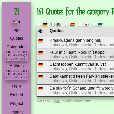
161 Quotes for the category Ea
▾
Login
Quotes
🌍
Quotes
Kraakwagens gahn lang mit.
Unknown, Ostfriesische Redewend
Categories
Füür in`t Haart, Rook in´t Kopp.
A
B
C
D
E
F
G
H
I
J
K
L
M
N
O
P
Q
R
Unknown, Ostfriesische Redewend
S
T
U
V
W
X
Y
Z
*
Sacht loopen kummt van sülvst.
Authors
Unknown, Ostfriesische Redewend
A
B
C
D
E
F
G
H
I
J
K
L
M
N
O
P
Q
R
Daar kannst`d keen Farv an strieke
S
T
U
V
W
X
Y
Z
*
Unknown, Ostfriesische Redewend
Help
De sük för`n Schaap untgifft, word va
Unknown, Ostfriesische Redewend
Embed
Log in with
Login
to add quotes here.
Project
Imprint