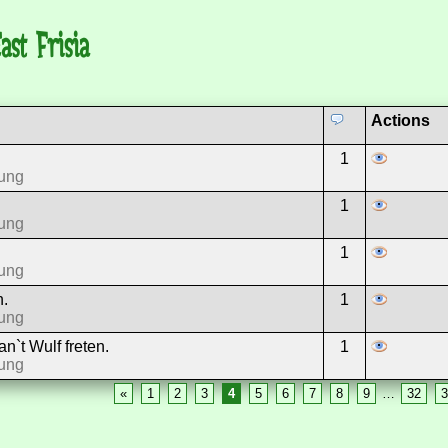
st Frisia
Actions
1
ung
1
ung
1
ung
n.
1
ung
n`t Wulf freten.
1
ung
«
1
2
3
4
5
6
7
8
9
…
32
3