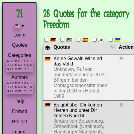
28 Quotes for the category
Freedom
▾
Login
Quotes
Quotes
Action
🌍
Categories
Keine Gewalt! Wir sind
A
B
C
D
E
F
G
H
I
das Volk!
J
K
L
M
N
O
P
Q
R
Unknown, Ruf von
S
T
U
V
W
X
Y
Z
*
hunderttausenden DDR-
Authors
Bürgern bei den
A
B
C
D
E
F
G
H
I
Montagsdemonstrationen
J
K
L
M
N
O
P
Q
R
in der DDR im Herbst
S
T
U
V
W
X
Y
Z
*
1989
Help
Es gibt über Dir keinen
Herren und unter Dir
Embed
keinen Knecht.
Jordan von Boizenburg,
Project
Ordeelbook (Urteilbuch,
Hamburger Stadtrecht),
Imprint