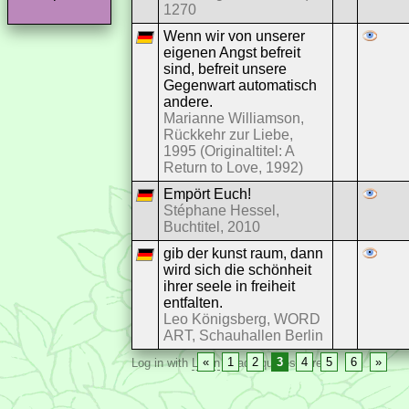
1270
Wenn wir von unserer
eigenen Angst befreit
sind, befreit unsere
Gegenwart automatisch
andere.
Marianne Williamson,
Rückkehr zur Liebe,
1995 (Originaltitel: A
Return to Love, 1992)
Empört Euch!
Stéphane Hessel,
Buchtitel, 2010
gib der kunst raum, dann
wird sich die schönheit
ihrer seele in freiheit
entfalten.
Leo Königsberg, WORD
ART, Schauhallen Berlin
«
1
2
3
4
5
6
»
Log in with
Login
to add quotes here.