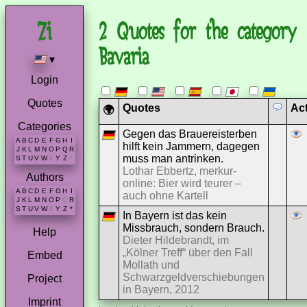
2 Quotes for the category
Bavaria
▾
Login
Quotes
Quotes
Ac
🌍
Categories
Gegen das Brauereisterben
A
B
C
D
E
F
G
H
I
hilft kein Jammern, dagegen
J
K
L
M
N
O
P
Q
R
muss man antrinken.
S
T
U
V
W
X
Y
Z
*
Lothar Ebbertz, merkur-
Authors
online: Bier wird teurer –
A
B
C
D
E
F
G
H
I
auch ohne Kartell
J
K
L
M
N
O
P
Q
R
S
T
U
V
W
X
Y
Z
*
In Bayern ist das kein
Missbrauch, sondern Brauch.
Help
Dieter Hildebrandt, im
„Kölner Treff“ über den Fall
Embed
Mollath und
Schwarzgeldverschiebungen
Project
in Bayern, 2012
Imprint