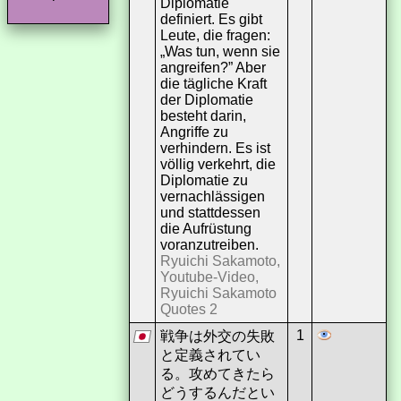
Diplomatie
definiert. Es gibt
Leute, die fragen:
„Was tun, wenn sie
angreifen?” Aber
die tägliche Kraft
der Diplomatie
besteht darin,
Angriffe zu
verhindern. Es ist
völlig verkehrt, die
Diplomatie zu
vernachlässigen
und stattdessen
die Aufrüstung
voranzutreiben.
Ryuichi Sakamoto,
Youtube-Video,
Ryuichi Sakamoto
Quotes 2
1
戦争は外交の失敗
と定義されてい
る。攻めてきたら
どうするんだとい