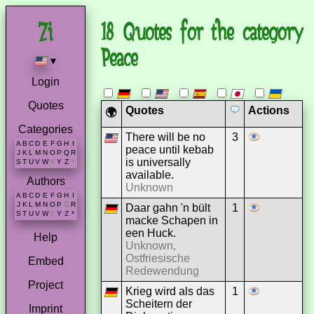
18 Quotes for the category
Peace
▾
Login
Quotes
Quotes
Actions
🌍
Categories
There will be no
3
A
B
C
D
E
F
G
H
I
peace until kebab
J
K
L
M
N
O
P
Q
R
is universally
S
T
U
V
W
X
Y
Z
*
available.
Authors
Unknown
A
B
C
D
E
F
G
H
I
J
K
L
M
N
O
P
Q
R
Daar gahn 'n bült
1
S
T
U
V
W
X
Y
Z
*
macke Schapen in
een Huck.
Help
Unknown,
Ostfriesische
Embed
Redewendung
Project
Krieg wird als das
1
Scheitern der
Imprint