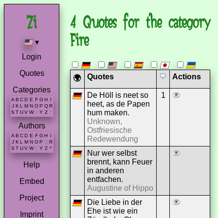
4 Quotes for the category
Fire
▾
Login
Quotes
Quotes
Actions
🌍
Categories
De Höll is neet so
1
A
B
C
D
E
F
G
H
I
heet, as de Papen
J
K
L
M
N
O
P
Q
R
hum maken.
S
T
U
V
W
X
Y
Z
*
Unknown,
Authors
Ostfriesische
A
B
C
D
E
F
G
H
I
Redewendung
J
K
L
M
N
O
P
Q
R
S
T
U
V
W
X
Y
Z
*
Nur wer selbst
brennt, kann Feuer
Help
in anderen
entfachen.
Embed
Augustine of Hippo
Project
Die Liebe in der
Ehe ist wie ein
Imprint