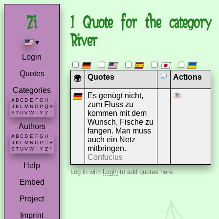
1 Quote for the category
River
▾
Login
Quotes
Quotes
Actions
🌍
Categories
Es genügt nicht,
A
B
C
D
E
F
G
H
I
zum Fluss zu
J
K
L
M
N
O
P
Q
R
kommen mit dem
S
T
U
V
W
X
Y
Z
*
Wunsch, Fische zu
Authors
fangen. Man muss
A
B
C
D
E
F
G
H
I
auch ein Netz
J
K
L
M
N
O
P
Q
R
mitbringen.
S
T
U
V
W
X
Y
Z
*
Confucius
Help
Log in with
Login
to add quotes here.
Embed
Project
Imprint