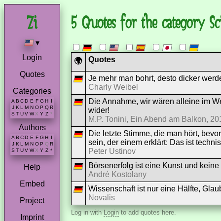
5 Quotes for the category Sc
▾
Login
Quotes
🌍
Quotes
Je mehr man bohrt, desto dicker werde
Charly Weibel
Categories
Die Annahme, wir wären alleine im Wel
A
B
C
D
E
F
G
H
I
J
K
L
M
N
O
P
Q
R
wider!
S
T
U
V
W
X
Y
Z
*
M.P. Tonini, Ein Abend am Balkon, 20
Authors
Die letzte Stimme, die man hört, bevo
A
B
C
D
E
F
G
H
I
sein, der einem erklärt: Das ist techn
J
K
L
M
N
O
P
Q
R
Peter Ustinov
S
T
U
V
W
X
Y
Z
*
Börsenerfolg ist eine Kunst und keine
Help
André Kostolany
Embed
Wissenschaft ist nur eine Hälfte, Glau
Novalis
Project
Log in with
Login
to add quotes here.
Imprint