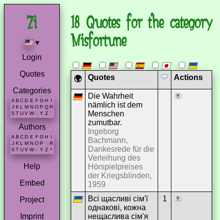
18 Quotes for the category
Misfortune
▾
Login
Quotes
Quotes
Actions
🌍
Categories
Die Wahrheit
A
B
C
D
E
F
G
H
I
nämlich ist dem
J
K
L
M
N
O
P
Q
R
Menschen
S
T
U
V
W
X
Y
Z
*
zumutbar.
Authors
Ingeborg
A
B
C
D
E
F
G
H
I
Bachmann,
J
K
L
M
N
O
P
Q
R
Dankesrede für die
S
T
U
V
W
X
Y
Z
*
Verleihung des
Help
Hörspielpreises
der Kriegsblinden,
Embed
1959
Всі щасливі сім'ї
1
Project
однакові, кожна
нещаслива сім'я
Imprint