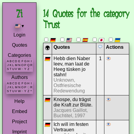
14 Quotes for the category
Trust
▾
Login
Quotes
Quotes
Actions
🌍
Categories
Hebb dien Naber
1
A
B
C
D
E
F
G
H
I
leev, man laat de
J
K
L
M
N
O
P
Q
R
Heeg tüsken jo
S
T
U
V
W
X
Y
Z
*
stahn!
Authors
Unknown,
A
B
C
D
E
F
G
H
I
Ostfriesische
J
K
L
M
N
O
P
Q
R
Redewendung
S
T
U
V
W
X
Y
Z
*
Knospe, du trägst
Help
die Kraft zur Blüte.
Jacques Gaillot,
Embed
Buchtitel, 1997
Project
Ich will im festen
Vertrauen
Imprint