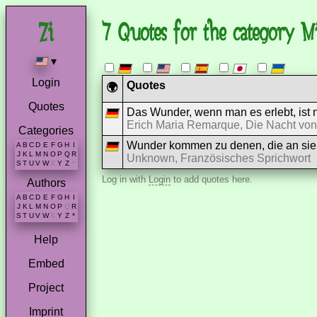
7 Quotes for the category Mi
▾
Login
Quotes
🌍
Quotes
Das Wunder, wenn man es erlebt, ist 
Erich Maria Remarque, Die Nacht von
Categories
Wunder kommen zu denen, die an sie
A
B
C
D
E
F
G
H
I
J
K
L
M
N
O
P
Q
R
Unknown, Französisches Sprichwort
S
T
U
V
W
X
Y
Z
*
Log in with
Login
to add quotes here.
Authors
A
B
C
D
E
F
G
H
I
J
K
L
M
N
O
P
Q
R
S
T
U
V
W
X
Y
Z
*
Help
Embed
Project
Imprint