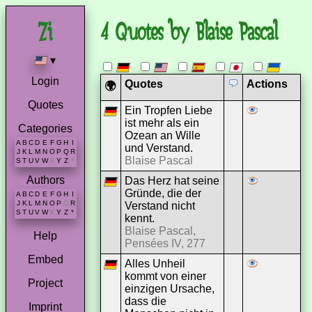
4 Quotes by Blaise Pascal
▾
Login
Quotes
Actions
🌍
Quotes
Ein Tropfen Liebe
ist mehr als ein
Categories
Ozean an Wille
A
B
C
D
E
F
G
H
I
und Verstand.
J
K
L
M
N
O
P
Q
R
Blaise Pascal
S
T
U
V
W
X
Y
Z
*
Authors
Das Herz hat seine
Gründe, die der
A
B
C
D
E
F
G
H
I
J
K
L
M
N
O
P
Q
R
Verstand nicht
S
T
U
V
W
X
Y
Z
*
kennt.
Blaise Pascal,
Help
Pensées IV, 277
Embed
Alles Unheil
kommt von einer
Project
einzigen Ursache,
dass die
Imprint