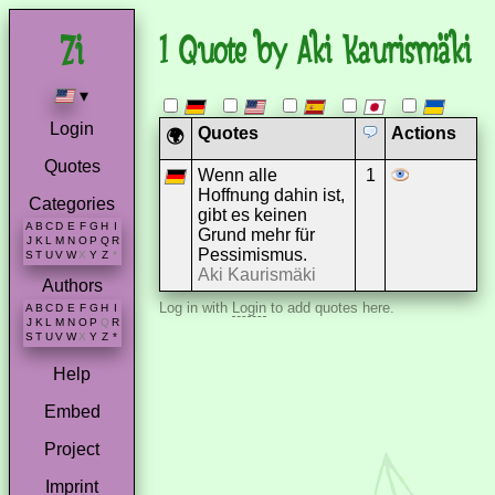
1 Quote by Aki Kaurismäki
▾
Login
Quotes
Actions
🌍
Quotes
Wenn alle
1
Hoffnung dahin ist,
Categories
gibt es keinen
A
B
C
D
E
F
G
H
I
Grund mehr für
J
K
L
M
N
O
P
Q
R
Pessimismus.
S
T
U
V
W
X
Y
Z
*
Aki Kaurismäki
Authors
Log in with
Login
to add quotes here.
A
B
C
D
E
F
G
H
I
J
K
L
M
N
O
P
Q
R
S
T
U
V
W
X
Y
Z
*
Help
Embed
Project
Imprint