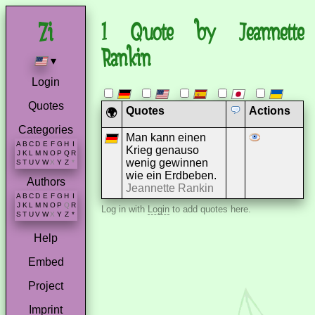
1 Quote by Jeannette
Rankin
▾
Login
Quotes
Quotes
Actions
🌍
Categories
Man kann einen
A
B
C
D
E
F
G
H
I
Krieg genauso
J
K
L
M
N
O
P
Q
R
wenig gewinnen
S
T
U
V
W
X
Y
Z
*
wie ein Erdbeben.
Authors
Jeannette Rankin
A
B
C
D
E
F
G
H
I
J
K
L
M
N
O
P
Q
R
Log in with
Login
to add quotes here.
S
T
U
V
W
X
Y
Z
*
Help
Embed
Project
Imprint