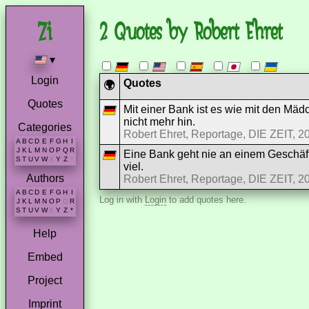
2 Quotes by Robert Ehret
▾
Login
Quotes
🌍
Quotes
Mit einer Bank ist es wie mit den Mäd
nicht mehr hin.
Categories
Robert Ehret, Reportage, DIE ZEIT, 2
A
B
C
D
E
F
G
H
I
J
K
L
M
N
O
P
Q
R
Eine Bank geht nie an einem Geschäf
S
T
U
V
W
X
Y
Z
*
viel.
Authors
Robert Ehret, Reportage, DIE ZEIT, 2
A
B
C
D
E
F
G
H
I
Log in with
Login
to add quotes here.
J
K
L
M
N
O
P
Q
R
S
T
U
V
W
X
Y
Z
*
Help
Embed
Project
Imprint