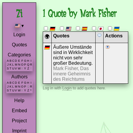
1 Quote by Mark Fisher
▾
Login
Quotes
Actions
🌍
Quotes
Äußere Umstände
sind in Wirklichkeit
Categories
nicht von sehr
A
B
C
D
E
F
G
H
I
großer Bedeutung.
J
K
L
M
N
O
P
Q
R
Mark Fisher, Das
S
T
U
V
W
X
Y
Z
*
innere Geheimnis
Authors
des Reichtums
A
B
C
D
E
F
G
H
I
J
K
L
M
N
O
P
Q
R
Log in with
Login
to add quotes here.
S
T
U
V
W
X
Y
Z
*
Help
Embed
Project
Imprint