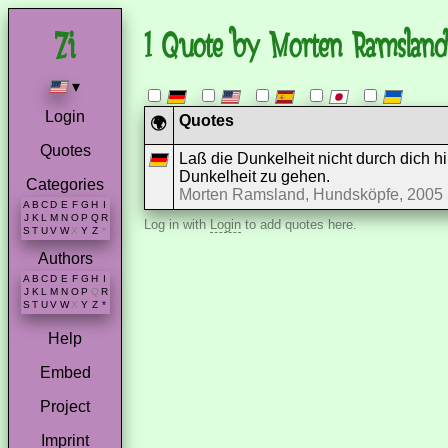
1 Quote by Morten Ramsland
▾
Login
Quotes
🌍
Quotes
Laß die Dunkelheit nicht durch dich hi
Dunkelheit zu gehen.
Categories
Morten Ramsland, Hundsköpfe, 2005
A
B
C
D
E
F
G
H
I
J
K
L
M
N
O
P
Q
R
Log in with
Login
to add quotes here.
S
T
U
V
W
X
Y
Z
*
Authors
A
B
C
D
E
F
G
H
I
J
K
L
M
N
O
P
Q
R
S
T
U
V
W
X
Y
Z
*
Help
Embed
Project
Imprint