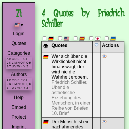
4 Quotes by Friedrich
Schiller
▾
Login
Quotes
Quotes
Actions
🌍
Categories
Wer sich über die
A
B
C
D
E
F
G
H
I
Wirklichkeit nicht
J
K
L
M
N
O
P
Q
R
hinauswagt, der
S
T
U
V
W
X
Y
Z
*
wird nie die
Authors
Wahrheit erobern.
A
B
C
D
E
F
G
H
I
Friedrich Schiller,
J
K
L
M
N
O
P
Q
R
Über die
S
T
U
V
W
X
Y
Z
*
ästhetische
Help
Erziehung des
Menschen, in einer
Embed
Reihe von Briefen,
10. Brief
Project
Der Mensch ist ein
nachahmendes
Imprint