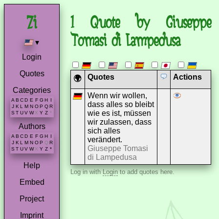
1 Quote by Giuseppe
Tomasi di Lampedusa
▾
Login
Quotes
Quotes
Actions
🌍
Categories
Wenn wir wollen,
A
B
C
D
E
F
G
H
I
dass alles so bleibt
J
K
L
M
N
O
P
Q
R
wie es ist, müssen
S
T
U
V
W
X
Y
Z
*
wir zulassen, dass
Authors
sich alles
A
B
C
D
E
F
G
H
I
verändert.
J
K
L
M
N
O
P
Q
R
Giuseppe Tomasi
S
T
U
V
W
X
Y
Z
*
di Lampedusa
Help
Log in with
Login
to add quotes here.
Embed
Project
Imprint