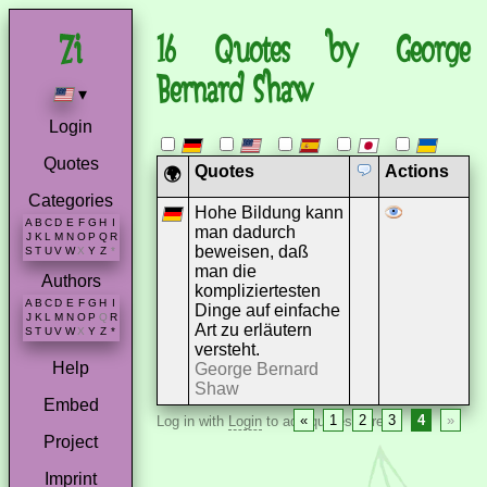
16 Quotes by George
Bernard Shaw
▾
Login
Quotes
Quotes
Actions
🌍
Categories
Hohe Bildung kann
A
B
C
D
E
F
G
H
I
man dadurch
J
K
L
M
N
O
P
Q
R
beweisen, daß
S
T
U
V
W
X
Y
Z
*
man die
Authors
kompliziertesten
A
B
C
D
E
F
G
H
I
Dinge auf einfache
J
K
L
M
N
O
P
Q
R
Art zu erläutern
S
T
U
V
W
X
Y
Z
*
versteht.
Help
George Bernard
Shaw
Embed
«
1
2
3
4
»
Log in with
Login
to add quotes here.
Project
Imprint