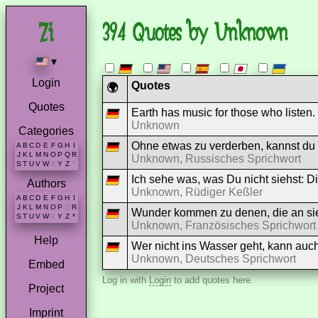
394 Quotes by Unknown
▾
Login
Quotes
🌍
Quotes
Earth has music for those who listen.
Unknown
Categories
Ohne etwas zu verderben, kannst du 
A
B
C
D
E
F
G
H
I
J
K
L
M
N
O
P
Q
R
Unknown, Russisches Sprichwort
S
T
U
V
W
X
Y
Z
*
Ich sehe was, was Du nicht siehst: D
Authors
Unknown, Rüdiger Keßler
A
B
C
D
E
F
G
H
I
J
K
L
M
N
O
P
Q
R
Wunder kommen zu denen, die an si
S
T
U
V
W
X
Y
Z
*
Unknown, Französisches Sprichwort
Help
Wer nicht ins Wasser geht, kann auc
Unknown, Deutsches Sprichwort
Embed
Log in with
Login
to add quotes here.
Project
Imprint