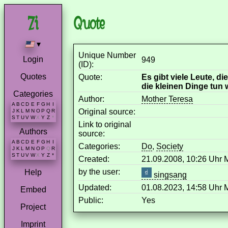
Quote
▾
Unique Number
Login
949
(ID):
Quotes
Quote:
Es gibt viele Leute, d
die kleinen Dinge tun 
Categories
Author:
Mother Teresa
A
B
C
D
E
F
G
H
I
Original source:
J
K
L
M
N
O
P
Q
R
S
T
U
V
W
X
Y
Z
*
Link to original
Authors
source:
A
B
C
D
E
F
G
H
I
Categories:
Do
,
Society
J
K
L
M
N
O
P
Q
R
S
T
U
V
W
X
Y
Z
*
Created:
21.09.2008, 10:26 Uhr
by the user:
Help
singsang
Updated:
01.08.2023, 14:58 Uhr
Embed
Public:
Yes
Project
Imprint