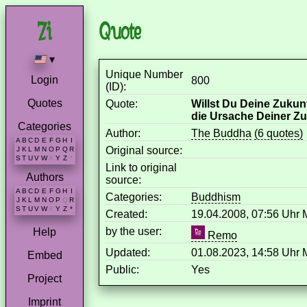
Quote
▾
Unique Number
Login
800
(ID):
Quotes
Quote:
Willst Du Deine Zukunf
die Ursache Deiner Zu
Categories
Author:
The Buddha
(6 quotes)
A
B
C
D
E
F
G
H
I
Original source:
J
K
L
M
N
O
P
Q
R
S
T
U
V
W
X
Y
Z
*
Link to original
Authors
source:
A
B
C
D
E
F
G
H
I
Categories:
Buddhism
J
K
L
M
N
O
P
Q
R
S
T
U
V
W
X
Y
Z
*
Created:
19.04.2008, 07:56 Uhr
by the user:
Help
Remo
Updated:
01.08.2023, 14:58 Uhr
Embed
Public:
Yes
Project
Imprint