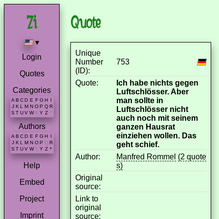
Quote
▾
Unique
Login
Number
753
(ID):
Quotes
Quote:
Ich habe nichts gegen
Categories
Luftschlösser. Aber
man sollte in
A
B
C
D
E
F
G
H
I
J
K
L
M
N
O
P
Q
R
Luftschlösser nicht
S
T
U
V
W
X
Y
Z
*
auch noch mit seinem
Authors
ganzen Hausrat
einziehen wollen. Das
A
B
C
D
E
F
G
H
I
J
K
L
M
N
O
P
Q
R
geht schief.
S
T
U
V
W
X
Y
Z
*
Author:
Manfred Rommel
(2 quote
s)
Help
Original
Embed
source:
Link to
Project
original
Imprint
source: