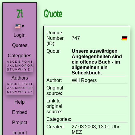
Quote
▾
Unique
Login
Number
747
(ID):
Quotes
Quote:
Unsere auswärtigen
Categories
Angelegenheiten sind
ein offenes Buch - im
A
B
C
D
E
F
G
H
I
J
K
L
M
N
O
P
Q
R
allgemeinen ein
S
T
U
V
W
X
Y
Z
*
Scheckbuch.
Authors
Author:
Will Rogers
A
B
C
D
E
F
G
H
I
Original
J
K
L
M
N
O
P
Q
R
S
T
U
V
W
X
Y
Z
*
source:
Link to
Help
original
source:
Embed
Categories:
Project
Created:
27.03.2008, 13:01 Uhr
MEZ
Imprint