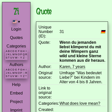
Quote
▾
Unique
Login
Number
31
(ID):
Quotes
Quote:
Wenn du jemanden
Categories
liebst klimperst du mit
deine Wimpern ganz
A
B
C
D
E
F
G
H
I
J
K
L
M
N
O
P
Q
R
wild und kleine Sterne
S
T
U
V
W
X
Y
Z
*
kommen aus dir heraus.
Authors
Author:
Karen, 7 years
A
B
C
D
E
F
G
H
I
Original
Umfrage "Was bedeutet
J
K
L
M
N
O
P
Q
R
S
T
U
V
W
X
Y
Z
*
source:
Liebe?" bei Kindern im
Alter von 4 bis 8 Jahren.
Help
Link to
original
Embed
source:
Project
Categories:
What does love mean?
Created:
Imprint