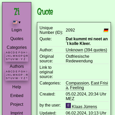
Quote
▾
Unique
Login
2092
Number (ID):
Quotes
Quote:
Dat kummt mi neet an
´t kolle Kleer.
Categories
Author:
Unknown
(394 quotes)
A
B
C
D
E
F
G
H
I
Original
Ostfriesische
J
K
L
M
N
O
P
Q
R
S
T
U
V
W
X
Y
Z
*
source:
Redewendung
Authors
Link to
original
A
B
C
D
E
F
G
H
I
J
K
L
M
N
O
P
Q
R
source:
S
T
U
V
W
X
Y
Z
*
Categories:
Compassion
,
East Frisi
Help
a
,
Feeling
Created:
05.02.2024, 20:34 Uhr
Embed
MEZ
Project
by the user:
Klaas Jürrens
Updated:
06.02.2024, 10:13 Uhr
Imprint