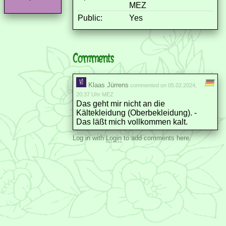
MEZ
Public:
Yes
Comments
Klaas Jürrens
commented on 05.02.2024,
20:37 Uhr MEZ
Das geht mir nicht an die
Kältekleidung (Oberbekleidung). -
Das läßt mich vollkommen kalt.
Log in with
Login
to add comments here.