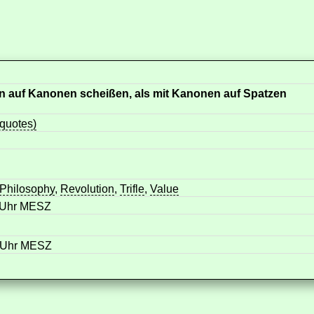
en auf Kanonen scheißen, als mit Kanonen auf Spatzen
 quotes)
Philosophy
,
Revolution
,
Trifle
,
Value
4 Uhr MESZ
8 Uhr MESZ