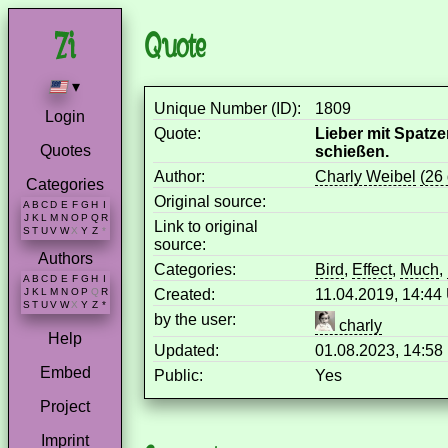
Quote
▾
Unique Number (ID):
1809
Login
Quote:
Lieber mit Spatz
Quotes
schießen.
Author:
Charly Weibel
(26
Categories
Original source:
A
B
C
D
E
F
G
H
I
J
K
L
M
N
O
P
Q
R
Link to original
S
T
U
V
W
X
Y
Z
*
source:
Authors
Categories:
Bird
,
Effect
,
Much
,
A
B
C
D
E
F
G
H
I
Created:
11.04.2019, 14:4
J
K
L
M
N
O
P
Q
R
S
T
U
V
W
X
Y
Z
*
by the user:
charly
Help
Updated:
01.08.2023, 14:5
Embed
Public:
Yes
Project
Imprint