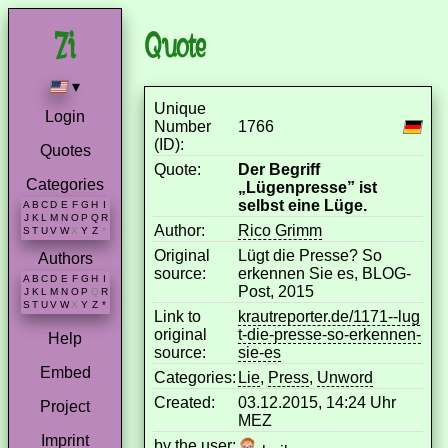
Quote
▾
Unique
Login
Number
1766
(ID):
Quotes
Quote:
Der Begriff
Categories
„Lügenpresse” ist
selbst eine Lüge.
A
B
C
D
E
F
G
H
I
J
K
L
M
N
O
P
Q
R
Author:
Rico Grimm
S
T
U
V
W
X
Y
Z
*
Original
Lügt die Presse? So
Authors
source:
erkennen Sie es, BLOG-
A
B
C
D
E
F
G
H
I
Post, 2015
J
K
L
M
N
O
P
Q
R
S
T
U
V
W
X
Y
Z
*
Link to
krautreporter.de/1171--lug
original
t-die-presse-so-erkennen-
Help
source:
sie-es
Embed
Categories:
Lie
,
Press
,
Unword
Created:
03.12.2015, 14:24 Uhr
Project
MEZ
Imprint
by the user: