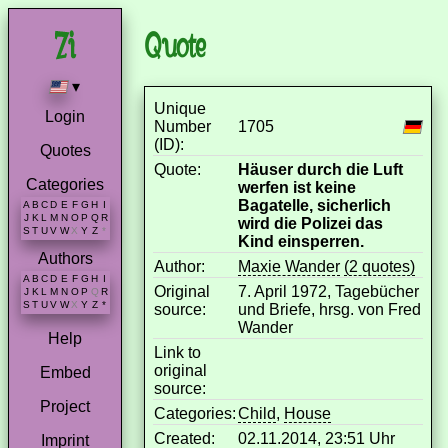
Quote
▾
Unique
Login
Number
1705
(ID):
Quotes
Quote:
Häuser durch die Luft
Categories
werfen ist keine
Bagatelle, sicherlich
A
B
C
D
E
F
G
H
I
J
K
L
M
N
O
P
Q
R
wird die Polizei das
S
T
U
V
W
X
Y
Z
*
Kind einsperren.
Authors
Author:
Maxie Wander
(2 quotes)
A
B
C
D
E
F
G
H
I
Original
7. April 1972, Tagebücher
J
K
L
M
N
O
P
Q
R
S
T
U
V
W
X
Y
Z
*
source:
und Briefe, hrsg. von Fred
Wander
Help
Link to
original
Embed
source:
Project
Categories:
Child
,
House
Created:
02.11.2014, 23:51 Uhr
Imprint