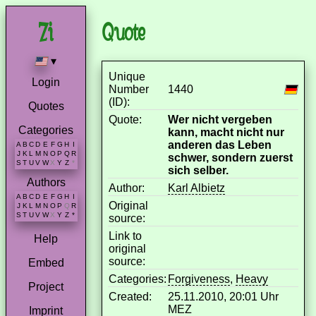
Quote
▾
Unique
Login
Number
1440
(ID):
Quotes
Quote:
Wer nicht vergeben
Categories
kann, macht nicht nur
anderen das Leben
A
B
C
D
E
F
G
H
I
J
K
L
M
N
O
P
Q
R
schwer, sondern zuerst
S
T
U
V
W
X
Y
Z
*
sich selber.
Authors
Author:
Karl Albietz
A
B
C
D
E
F
G
H
I
Original
J
K
L
M
N
O
P
Q
R
S
T
U
V
W
X
Y
Z
*
source:
Link to
Help
original
source:
Embed
Categories:
Forgiveness
,
Heavy
Project
Created:
25.11.2010, 20:01 Uhr
MEZ
Imprint