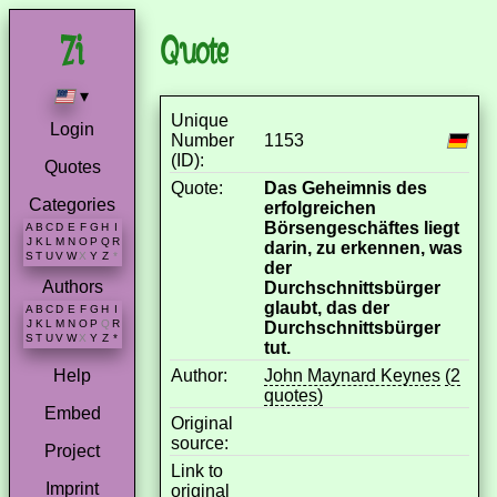
Quote
▾
Unique
Login
Number
1153
(ID):
Quotes
Quote:
Das Geheimnis des
Categories
erfolgreichen
Börsengeschäftes liegt
A
B
C
D
E
F
G
H
I
J
K
L
M
N
O
P
Q
R
darin, zu erkennen, was
S
T
U
V
W
X
Y
Z
*
der
Authors
Durchschnittsbürger
glaubt, das der
A
B
C
D
E
F
G
H
I
J
K
L
M
N
O
P
Q
R
Durchschnittsbürger
S
T
U
V
W
X
Y
Z
*
tut.
Author:
John Maynard Keynes
(2
Help
quotes)
Embed
Original
source:
Project
Link to
Imprint
original