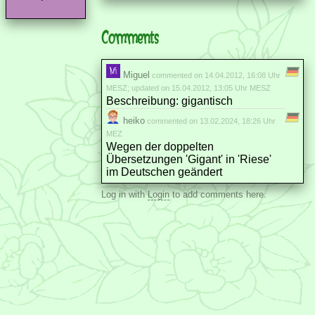
Comments
Miguel
commented on 14.04.2012, 16:08 Uhr
MESZ; updated on 15.04.2012, 13:05 Uhr MESZ
Beschreibung: gigantisch
heiko
commented on 13.02.2024, 18:26 Uhr
MEZ
Wegen der doppelten
Übersetzungen 'Gigant' in 'Riese'
im Deutschen geändert
Log in with
Login
to add comments here.