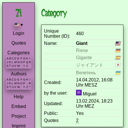
Category
▾
Unique
Login
460
Number (ID):
Quotes
Name:
Giant
Riese
Categories
Gigante
A
B
C
D
E
F
G
H
I
J
K
L
M
N
O
P
Q
R
ジャイアント
S
T
U
V
W
X
Y
Z
*
Велетень
Authors
14.04.2012, 16:08
A
B
C
D
E
F
G
H
I
Created:
J
K
L
M
N
O
P
Q
R
Uhr MESZ
S
T
U
V
W
X
Y
Z
*
by the user:
Miguel
Help
13.02.2024, 18:23
Updated:
Uhr MEZ
Embed
Public:
Yes
Project
Quotes
2
Imprint