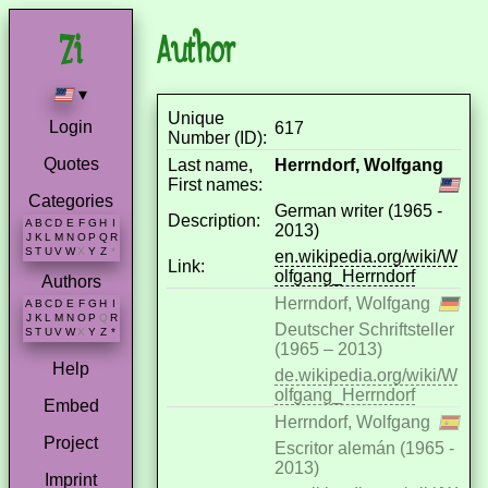
Author
▾
Unique
Login
617
Number (ID):
Quotes
Last name,
Herrndorf, Wolfgang
First names:
Categories
German writer (1965 -
Description:
A
B
C
D
E
F
G
H
I
2013)
J
K
L
M
N
O
P
Q
R
S
T
U
V
W
X
Y
Z
*
en.wikipedia.org/wiki/W
Link:
olfgang_Herrndorf
Authors
Herrndorf, Wolfgang
A
B
C
D
E
F
G
H
I
J
K
L
M
N
O
P
Q
R
Deutscher Schriftsteller
S
T
U
V
W
X
Y
Z
*
(1965 – 2013)
Help
de.wikipedia.org/wiki/W
olfgang_Herrndorf
Embed
Herrndorf, Wolfgang
Project
Escritor alemán (1965 -
2013)
Imprint