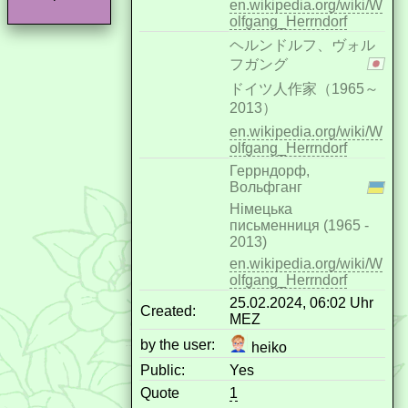
en.wikipedia.org/wiki/W
olfgang_Herrndorf
ヘルンドルフ、ヴォル
フガング
ドイツ人作家（1965～
2013）
en.wikipedia.org/wiki/W
olfgang_Herrndorf
Геррндорф,
Вольфганг
Німецька
письменниця (1965 -
2013)
en.wikipedia.org/wiki/W
olfgang_Herrndorf
25.02.2024, 06:02 Uhr
Created:
MEZ
by the user:
heiko
Public:
Yes
Quote
1