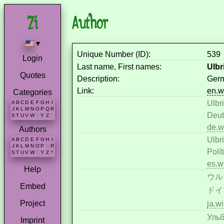
Author
▾
Unique Number (ID):
539
Login
Last name, First names:
Ulbr
Quotes
Description:
Germ
Link:
en.w
Categories
Ulbri
A
B
C
D
E
F
G
H
I
J
K
L
M
N
O
P
Q
R
Deut
S
T
U
V
W
X
Y
Z
*
de.w
Authors
Ulbri
A
B
C
D
E
F
G
H
I
J
K
L
M
N
O
P
Q
R
Polí
S
T
U
V
W
X
Y
Z
*
es.w
Help
ウル
Embed
ドイ
Project
ja.
Ульб
Imprint