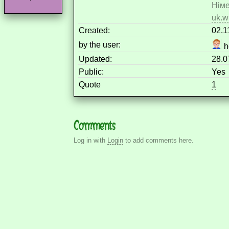
Німе
uk.w
Created:
02.1
by the user:
h
Updated:
28.0
Public:
Yes
Quote
1
Comments
Log in with
Login
to add comments here.