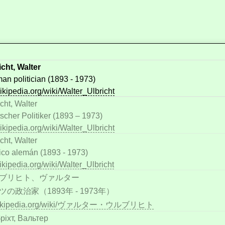
icht, Walter
an politician (1893 - 1973)
ikipedia.org/wiki/Walter_Ulbricht
cht, Walter
scher Politiker (1893 – 1973)
ikipedia.org/wiki/Walter_Ulbricht
cht, Walter
tico alemán (1893 - 1973)
ikipedia.org/wiki/Walter_Ulbricht
ブリヒト、ヴァルター
ツの政治家（1893年 - 1973年）
wikipedia.org/wiki/ヴァルター・ウルブリヒト
ріхт, Вальтер