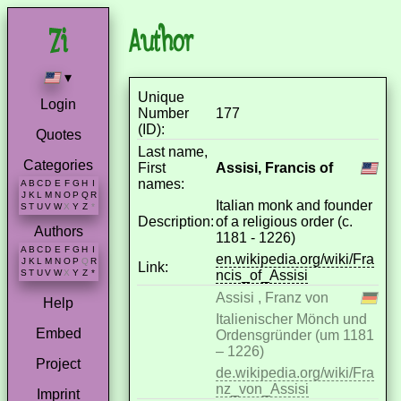
Author
▾
Unique
Login
Number
177
(ID):
Quotes
Last name,
Categories
First
Assisi, Francis of
names:
A
B
C
D
E
F
G
H
I
J
K
L
M
N
O
P
Q
R
Italian monk and founder
S
T
U
V
W
X
Y
Z
*
Description:
of a religious order (c.
Authors
1181 - 1226)
A
B
C
D
E
F
G
H
I
en.wikipedia.org/wiki/Fra
J
K
L
M
N
O
P
Q
R
Link:
ncis_of_Assisi
S
T
U
V
W
X
Y
Z
*
Assisi , Franz von
Help
Italienischer Mönch und
Embed
Ordensgründer (um 1181
– 1226)
Project
de.wikipedia.org/wiki/Fra
nz_von_Assisi
Imprint