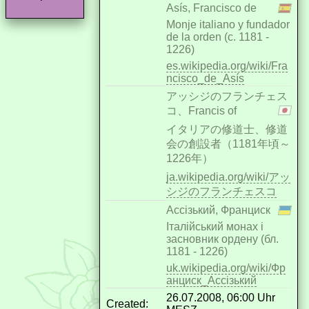
Asís, Francisco de
Monje italiano y fundador
de la orden (c. 1181 -
1226)
es.wikipedia.org/wiki/Fra
ncisco_de_Asís
アッシジのフランチェス
コ、Francis of
イタリアの修道士、修道
会の創設者（1181年頃～
1226年）
ja.wikipedia.org/wiki/アッ
シジのフランチェスコ
Ассізький, Франциск
Італійський монах і
засновник ордену (бл.
1181 - 1226)
uk.wikipedia.org/wiki/Фр
анциск_Ассізький
26.07.2008, 06:00 Uhr
Created: