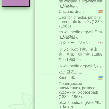
de.wikipedia.org/wiki/Jea
n_Cocteau
Cocteau, Jean
Escritor, director, pintor y
coreógrafo francés (1889
- 1963)
es.wikipedia.org/wiki/Jea
n_Cocteau
コクトー、ジャン
フランスの作家、演出
家、画家、振付家（1889
年～1963年）
ja.wikipedia.org/wiki/ジャ
ン・コクトー
Кокто, Жан
Французький
письменник, режисер,
художник і хореограф
(1889 - 1963)
uk.wikipedia.org/wiki/Жа
н_Кокто