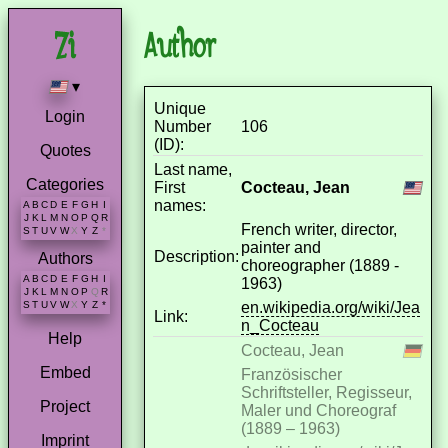
Author
▾
Unique
Login
Number
106
(ID):
Quotes
Last name,
Categories
First
Cocteau, Jean
names:
A
B
C
D
E
F
G
H
I
J
K
L
M
N
O
P
Q
R
French writer, director,
S
T
U
V
W
X
Y
Z
*
painter and
Description:
Authors
choreographer (1889 -
A
B
C
D
E
F
G
H
I
1963)
J
K
L
M
N
O
P
Q
R
en.wikipedia.org/wiki/Jea
S
T
U
V
W
X
Y
Z
*
Link:
n_Cocteau
Help
Cocteau, Jean
Embed
Französischer
Schriftsteller, Regisseur,
Project
Maler und Choreograf
(1889 – 1963)
Imprint