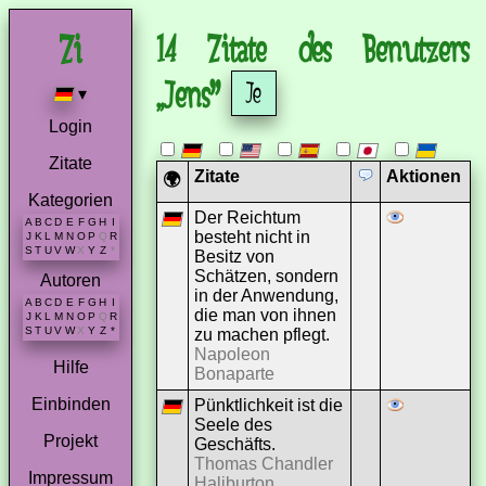
14 Zitate des Benutzers
„Jens”
▾
Login
Zitate
Zitate
Aktionen
🌍
Kategorien
Der Reichtum
A
B
C
D
E
F
G
H
I
besteht nicht in
J
K
L
M
N
O
P
Q
R
S
T
U
V
W
X
Y
Z
*
Besitz von
Schätzen, sondern
Autoren
in der Anwendung,
A
B
C
D
E
F
G
H
I
die man von ihnen
J
K
L
M
N
O
P
Q
R
S
T
U
V
W
X
Y
Z
*
zu machen pflegt.
Napoleon
Hilfe
Bonaparte
Einbinden
Pünktlichkeit ist die
Seele des
Projekt
Geschäfts.
Thomas Chandler
Impressum
Haliburton