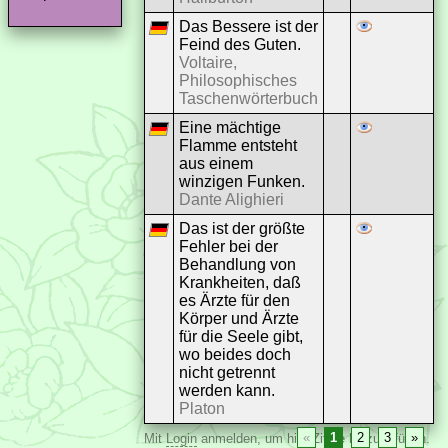
Das Bessere ist der
Feind des Guten.
Voltaire,
Philosophisches
Taschenwörterbuch
Eine mächtige
Flamme entsteht
aus einem
winzigen Funken.
Dante Alighieri
Das ist der größte
Fehler bei der
Behandlung von
Krankheiten, daß
es Ärzte für den
Körper und Ärzte
für die Seele gibt,
wo beides doch
nicht getrennt
werden kann.
Platon
«
1
2
3
»
Mit
Login
anmelden, um hier Zitate hinzuzufügen.