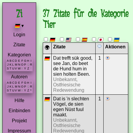
37 Zitate für die Kategorie
Tier
▾
Login
Zitate
Zitate
Aktionen
🌍
Kategorien
Dat trefft sük good,
1
A
B
C
D
E
F
G
H
I
see Jan, do beet
J
K
L
M
N
O
P
Q
R
de Hund hum in
S
T
U
V
W
X
Y
Z
*
sien holten Been.
Autoren
Unbekannt,
A
B
C
D
E
F
G
H
I
Ostfriesische
J
K
L
M
N
O
P
Q
R
Redewendung
S
T
U
V
W
X
Y
Z
*
Dat is 'n slechten
1
Hilfe
Vögel, de sien
egen Nüst fuul
Einbinden
maakt.
Unbekannt,
Projekt
Ostfriesische
Redewendung
Impressum