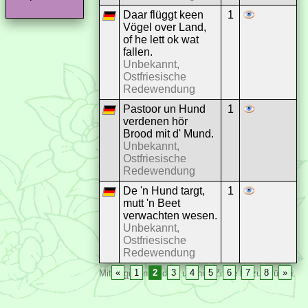
Daar flüggt keen
1
Vögel over Land,
of he lett ok wat
fallen.
Unbekannt,
Ostfriesische
Redewendung
Pastoor un Hund
1
verdenen hör
Brood mit d' Mund.
Unbekannt,
Ostfriesische
Redewendung
De 'n Hund targt,
1
mutt 'n Beet
verwachten wesen.
Unbekannt,
Ostfriesische
Redewendung
«
1
2
3
4
5
6
7
8
»
Mit
Login
anmelden, um hier Zitate hinzuzufügen.