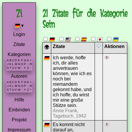
21 Zitate für die Kategorie
Sein
▾
Login
Zitate
Zitate
Aktionen
🌍
Kategorien
Ich werde, hoffe
A
B
C
D
E
F
G
H
I
ich, dir alles
J
K
L
M
N
O
P
Q
R
anvertrauen
S
T
U
V
W
X
Y
Z
*
können, wie ich es
Autoren
noch bei
A
B
C
D
E
F
G
H
I
niemandem
J
K
L
M
N
O
P
Q
R
gekonnt habe, und
S
T
U
V
W
X
Y
Z
*
ich hoffe, du wirst
Hilfe
mir eine große
Stütze sein.
Einbinden
Anne Frank,
Tagebuch, 1942
Projekt
Es kommt nicht
darauf an,
Impressum