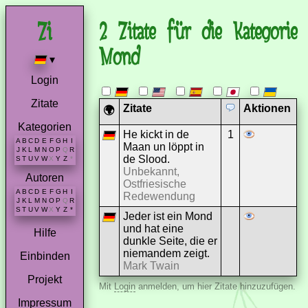
2 Zitate für die Kategorie
Mond
▾
Login
Zitate
Zitate
Aktionen
🌍
Kategorien
He kickt in de
1
A
B
C
D
E
F
G
H
I
Maan un löppt in
J
K
L
M
N
O
P
Q
R
de Slood.
S
T
U
V
W
X
Y
Z
*
Unbekannt,
Autoren
Ostfriesische
A
B
C
D
E
F
G
H
I
Redewendung
J
K
L
M
N
O
P
Q
R
S
T
U
V
W
X
Y
Z
*
Jeder ist ein Mond
und hat eine
Hilfe
dunkle Seite, die er
niemandem zeigt.
Einbinden
Mark Twain
Projekt
Mit
Login
anmelden, um hier Zitate hinzuzufügen.
Impressum