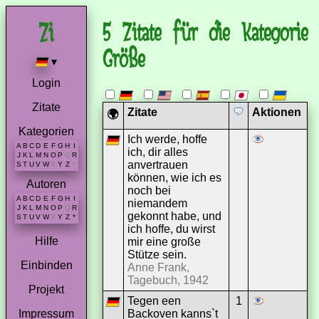
5 Zitate für die Kategorie
Größe
▾
Login
Zitate
Zitate
Aktionen
🌍
Kategorien
Ich werde, hoffe
A
B
C
D
E
F
G
H
I
ich, dir alles
J
K
L
M
N
O
P
Q
R
anvertrauen
S
T
U
V
W
X
Y
Z
*
können, wie ich es
Autoren
noch bei
A
B
C
D
E
F
G
H
I
niemandem
J
K
L
M
N
O
P
Q
R
gekonnt habe, und
S
T
U
V
W
X
Y
Z
*
ich hoffe, du wirst
Hilfe
mir eine große
Stütze sein.
Einbinden
Anne Frank,
Tagebuch, 1942
Projekt
Tegen een
1
Backoven kanns`t
Impressum