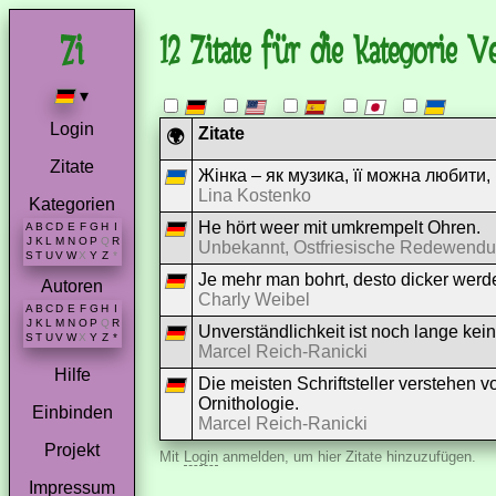
12 Zitate für die Kategorie V
▾
Login
Zitate
🌍
Zitate
Жінка – як музика, її можна любити,
Lina Kostenko
Kategorien
He hört weer mit umkrempelt Ohren.
A
B
C
D
E
F
G
H
I
J
K
L
M
N
O
P
Q
R
Unbekannt, Ostfriesische Redewend
S
T
U
V
W
X
Y
Z
*
Je mehr man bohrt, desto dicker werde
Autoren
Charly Weibel
A
B
C
D
E
F
G
H
I
J
K
L
M
N
O
P
Q
R
Unverständlichkeit ist noch lange kei
S
T
U
V
W
X
Y
Z
*
Marcel Reich-Ranicki
Hilfe
Die meisten Schriftsteller verstehen v
Ornithologie.
Einbinden
Marcel Reich-Ranicki
Projekt
Mit
Login
anmelden, um hier Zitate hinzuzufügen.
Impressum