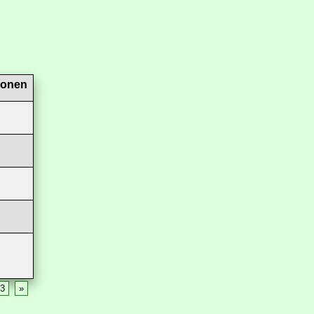
ionen
3
»