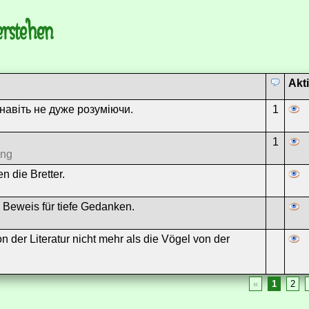
erstehen
Akt
 навіть не дуже розуміючи.
1
1
ung
n die Bretter.
n Beweis für tiefe Gedanken.
on der Literatur nicht mehr als die Vögel von der
«
1
2