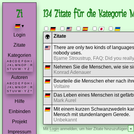
134 Zitate für die Kategorie 
▾
Login
Zitate
🌍
Zitate
There are only two kinds of language
nobody uses.
Kategorien
Bjarne Stroustrup, FAQ: Did you really
A
B
C
D
E
F
G
H
I
J
K
L
M
N
O
P
Q
R
Nehmen Sie die Menschen, wie sie sin
S
T
U
V
W
X
Y
Z
*
Konrad Adenauer
Autoren
Beurteile die Menschen eher nach ihr
A
B
C
D
E
F
G
H
I
Voltaire
J
K
L
M
N
O
P
Q
R
S
T
U
V
W
X
Y
Z
*
Das Leben eines Menschen ist gefärbt 
Mark Aurel
Hilfe
Mit einem kurzen Schwanzwedeln kan
Einbinden
Mensch mit stundenlangem Gerede.
Unbekannt
Projekt
«
Mit
Login
anmelden, um hier Zitate hinzuzufügen.
Impressum