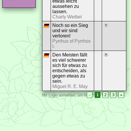
etwas leicht
aussehen zu
lassen.
Charly Weibel
Noch so ein Sieg
und wir sind
verloren!
Pyrrhus of Pyrrhos
I.
Den Meisten fällt
es viel schwerer
sich für etwas zu
entscheiden, als
gegen etwas zu
sein.
Miguel R. E. May
«
1
2
3
»
Mit
Login
anmelden, um hier Zitate hinzuzufügen.