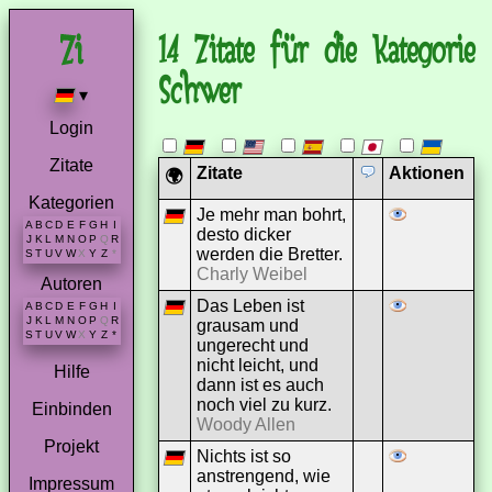
14 Zitate für die Kategorie
Schwer
▾
Login
Zitate
Zitate
Aktionen
🌍
Kategorien
Je mehr man bohrt,
A
B
C
D
E
F
G
H
I
desto dicker
J
K
L
M
N
O
P
Q
R
werden die Bretter.
S
T
U
V
W
X
Y
Z
*
Charly Weibel
Autoren
Das Leben ist
A
B
C
D
E
F
G
H
I
J
K
L
M
N
O
P
Q
R
grausam und
S
T
U
V
W
X
Y
Z
*
ungerecht und
nicht leicht, und
Hilfe
dann ist es auch
noch viel zu kurz.
Einbinden
Woody Allen
Projekt
Nichts ist so
anstrengend, wie
Impressum